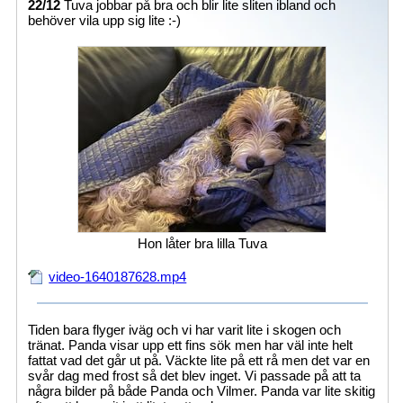
22/12
Tuva jobbar på bra och blir lite sliten ibland och
behöver vila upp sig lite :-)
Hon låter bra lilla Tuva
video-1640187628.mp4
Tiden bara flyger iväg och vi har varit lite i skogen och
tränat. Panda visar upp ett fins sök men har väl inte helt
fattat vad det går ut på. Väckte lite på ett rå men det var en
svår dag med frost så det blev inget. Vi passade på att ta
några bilder på både Panda och Vilmer. Panda var lite skitig